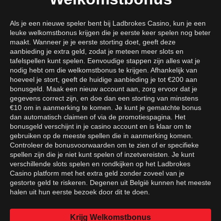
Als je een nieuwe speler bent bij Ladbrokes Casino, kun je een
leuke welkomstbonus krijgen die je eerste keer spelen nog beter
maakt. Wanneer je je eerste storting doet, geeft deze
aanbieding je extra geld, zodat je meteen meer slots en
tafelspellen kunt spelen. Eenvoudige stappen zijn alles wat je
nodig hebt om die welkomstbonus te krijgen. Afhankelijk van
hoeveel je stort, geeft de huidige aanbieding je tot €200 aan
bonusgeld. Maak een nieuw account aan, zorg ervoor dat je
gegevens correct zijn, en doe dan een storting van minstens
€10 om in aanmerking te komen. Je kunt je gematchte bonus
dan automatisch claimen of via de promotiespagina. Het
bonusgeld verschijnt in je casino account en is klaar om te
gebruiken op de meeste spellen die in aanmerking komen.
Controleer de bonusvoorwaarden om te zien of er specifieke
spellen zijn die je niet kunt spelen of inzetvereisten. Je kunt
verschillende slots spelen en rondkijken op het Ladbrokes
Casino platform met het extra geld zonder zoveel van je
gestorte geld te riskeren. Degenen uit België kunnen het meeste
halen uit hun eerste bezoek door dit te doen.
Krijg Welkomstbonus