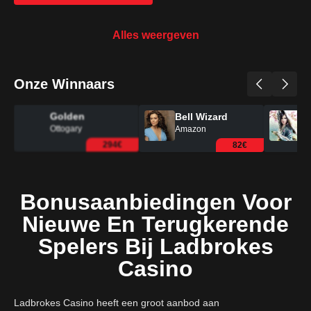
Alles weergeven
Onze Winnaars
Golden
Bell Wizard
Ha
Ottogary
Amazon
Em
294€
82€
Bonusaanbiedingen Voor
Nieuwe En Terugkerende
Spelers Bij Ladbrokes
Casino
Ladbrokes Casino heeft een groot aanbod aan