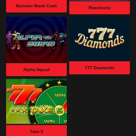
Monster Mash Cash
Reactoonz
777 Diamonds
Alpha Squad
Take 5