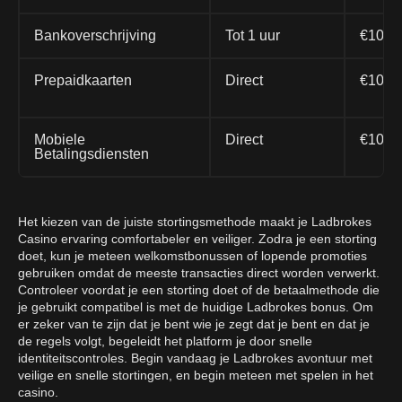
Bankoverschrijving
Tot 1 uur
€10
Prepaidkaarten
Direct
€10
Mobiele
Direct
€10
Betalingsdiensten
Het kiezen van de juiste stortingsmethode maakt je Ladbrokes
Casino ervaring comfortabeler en veiliger. Zodra je een storting
doet, kun je meteen welkomstbonussen of lopende promoties
gebruiken omdat de meeste transacties direct worden verwerkt.
Controleer voordat je een storting doet of de betaalmethode die
je gebruikt compatibel is met de huidige Ladbrokes bonus. Om
er zeker van te zijn dat je bent wie je zegt dat je bent en dat je
de regels volgt, begeleidt het platform je door snelle
identiteitscontroles. Begin vandaag je Ladbrokes avontuur met
veilige en snelle stortingen, en begin meteen met spelen in het
casino.