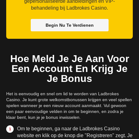
gepersonaliseerde aanbiedingen en VIP-
behandeling bij Ladbrokes Casino.
Begin Nu Te Verdienen
Hoe Meld Je Je Aan Voor
Een Account En Krijg Je
Je Bonus
Het is eenvoudig en snel om lid te worden van Ladbrokes
Casino. Je kunt grote welkomstbonussen krijgen en veel spellen
spelen wanneer je een nieuw account aanmaakt. Vul gewoon
een paar eenvoudige velden in om te beginnen, en zodra je
klaar bent, kun je je bonus inwisselen.
Om te beginnen, ga naar de Ladbrokes Casino
website en klik op de knop die "Registreren" zegt. Je