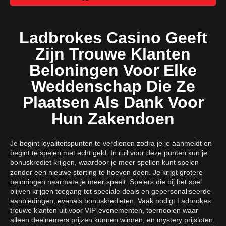
Ladbrokes Casino Geeft
Zijn Trouwe Klanten
Beloningen Voor Elke
Weddenschap Die Ze
Plaatsen Als Dank Voor
Hun Zakendoen
Je begint loyaliteitspunten te verdienen zodra je je aanmeldt en
begint te spelen met echt geld. In ruil voor deze punten kun je
bonuskrediet krijgen, waardoor je meer spellen kunt spelen
zonder een nieuwe storting te hoeven doen. Je krijgt grotere
beloningen naarmate je meer speelt. Spelers die bij het spel
blijven krijgen toegang tot speciale deals en gepersonaliseerde
aanbiedingen, evenals bonuskredieten. Vaak nodigt Ladbrokes
trouwe klanten uit voor VIP-evenementen, toernooien waar
alleen deelnemers prijzen kunnen winnen, en mystery prijsloten.