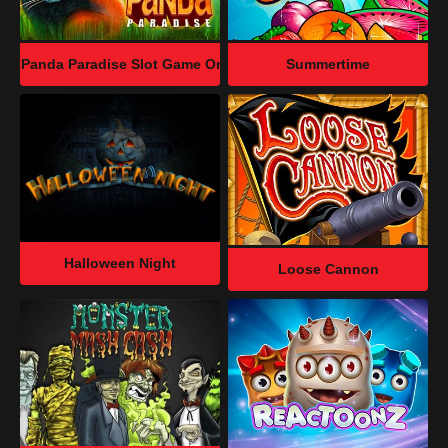
ed Panda Paradise Slot Game Online
Summertime
Halloween Night
Loose Cannon