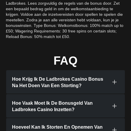
Ladbrokes. Lees zorgvuldig de regels van de bonus door. Zet
een bepaald bedrag geld in om de welkomstaanbieding te
krijgen. Voldoe aan de inzetvereisten door spellen te spelen die
meetellen. Zodra je aan alle vereisten hebt voldaan, kun je je
bonuswinsten. Type Bonus: Welkomstbonus: 100% match up to
£50; Wagering Requirements: 30 free spins on certain slots;
Reload Bonus: 50% match tot £50.
FAQ
Hoe Krijg Ik De Ladbrokes Casino Bonus
Na Het Doen Van Een Storting?
Hoe Vaak Moet Ik De Bonusgeld Van
Ladbrokes Casino Inzetten?
Hoeveel Kan Ik Storten En Opnemen Van