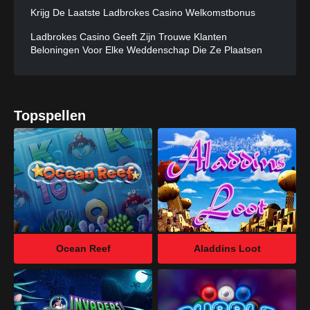
Krijg De Laatste Ladbrokes Casino Welkomstbonus
Ladbrokes Casino Geeft Zijn Trouwe Klanten
Beloningen Voor Elke Weddenschap Die Ze Plaatsen
Als Dank Voor Hun Zakendoen
Hoe Meld Je Je Aan Voor Een Account En Krijg Je Je
Bonus
Topspellen
Snelle En Veilige Manieren Om Stortingen Te Doen Op
Je Ladbrokes Casino Account
Stortingsopties Bij Ladbrokes Casino
Opnameproces En Uitbetalingstijden
Bonusregels, Inzetvereisten En Limieten
Ocean Reef
Aladdins Loot